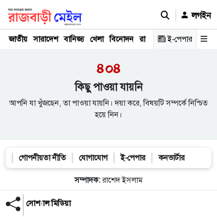
লগইন
জাতীয়
সারাদেশ
বানিজ্য
খেলা
বিনোদন
রাজনীতি
ই-পেপার
রাজধানী
অপরা
৪০৪
কিছু পাওয়া যায়নি
আপনি যা খুঁজছেন, তা পাওয়া যায়নি। দয়া করে, বিষয়টি সম্পর্কে নিশ্চিত
হয়ে নিন।
গোপনীয়তা নীতি
যোগাযোগ
ই-পেপার
কনভার্টার
সম্পাদক:
রাশেদ ইসলাম
সোশ্যাল মিডিয়া