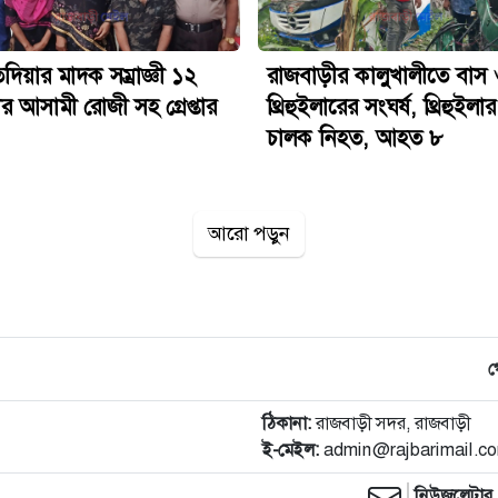
িয়ার মাদক সম্রাজ্ঞী ১২
রাজবাড়ীর কালুখালীতে বাস
র আসামী রোজী সহ গ্রেপ্তার
থ্রিহুইলারের সংঘর্ষ, থ্রিহুইলার
চালক নিহত, আহত ৮
আরো পড়ুন
গ
ঠিকানা:
রাজবাড়ী সদর, রাজবাড়ী
ই-মেইল:
admin@rajbarimail.c
নিউজলেটার