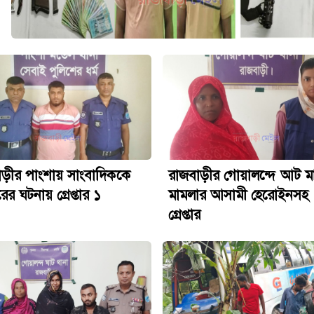
াড়ীর পাংশায় সাংবাদিককে
রাজবাড়ীর গোয়ালন্দে আট 
ের ঘটনায় গ্রেপ্তার ১
মামলার আসামী হেরোইনসহ
গ্রেপ্তার