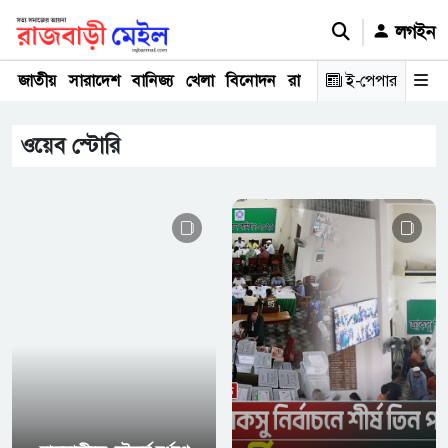
লগইন
জাতীয়
সারাদেশ
বানিজ্য
খেলা
বিনোদন
রাজনীতি
ই-পেপার
রাজধানী
অপরা
ওয়েব স্টোরি