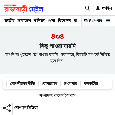
লগইন
জাতীয়
সারাদেশ
বানিজ্য
খেলা
বিনোদন
রাজনীতি
ই-পেপার
রাজধানী
অপরা
৪০৪
কিছু পাওয়া যায়নি
আপনি যা খুঁজছেন, তা পাওয়া যায়নি। দয়া করে, বিষয়টি সম্পর্কে নিশ্চিত
হয়ে নিন।
গোপনীয়তা নীতি
যোগাযোগ
ই-পেপার
কনভার্টার
সম্পাদক:
রাশেদ ইসলাম
সোশ্যাল মিডিয়া