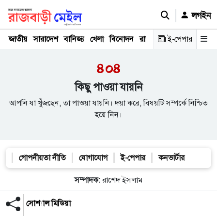
লগইন
জাতীয়
সারাদেশ
বানিজ্য
খেলা
বিনোদন
রাজনীতি
ই-পেপার
রাজধানী
অপরা
৪০৪
কিছু পাওয়া যায়নি
আপনি যা খুঁজছেন, তা পাওয়া যায়নি। দয়া করে, বিষয়টি সম্পর্কে নিশ্চিত
হয়ে নিন।
গোপনীয়তা নীতি
যোগাযোগ
ই-পেপার
কনভার্টার
সম্পাদক:
রাশেদ ইসলাম
সোশ্যাল মিডিয়া